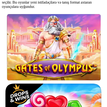
seçilir. Bu oyunlar yeni istifadəçilərə və tanış format axtaran
oyunçulara uyğundur.