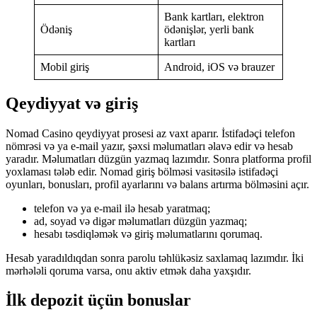
Bank kartları, elektron
Ödəniş
ödənişlər, yerli bank
kartları
Mobil giriş
Android, iOS və brauzer
Qeydiyyat və giriş
Nomad Casino qeydiyyat prosesi az vaxt aparır. İstifadəçi telefon
nömrəsi və ya e-mail yazır, şəxsi məlumatları əlavə edir və hesab
yaradır. Məlumatları düzgün yazmaq lazımdır. Sonra platforma profil
yoxlaması tələb edir. Nomad giriş bölməsi vasitəsilə istifadəçi
oyunları, bonusları, profil ayarlarını və balans artırma bölməsini açır.
telefon və ya e-mail ilə hesab yaratmaq;
ad, soyad və digər məlumatları düzgün yazmaq;
hesabı təsdiqləmək və giriş məlumatlarını qorumaq.
Hesab yaradıldıqdan sonra parolu təhlükəsiz saxlamaq lazımdır. İki
mərhələli qoruma varsa, onu aktiv etmək daha yaxşıdır.
İlk depozit üçün bonuslar