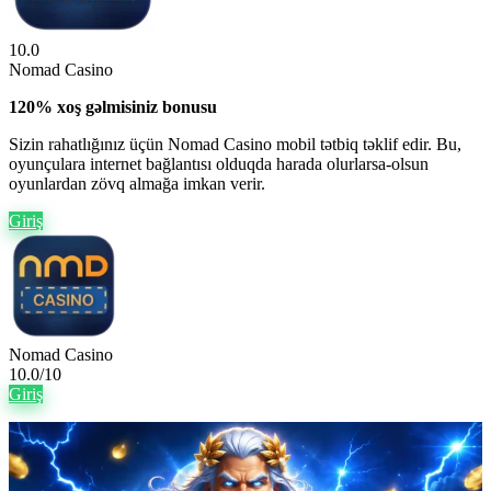
10.0
Nomad Casino
120% xoş gəlmisiniz bonusu
Sizin rahatlığınız üçün Nomad Casino mobil tətbiq təklif edir. Bu,
oyunçulara internet bağlantısı olduqda harada olurlarsa-olsun
oyunlardan zövq almağa imkan verir.
Giriş
Nomad Casino
10.0/10
Giriş