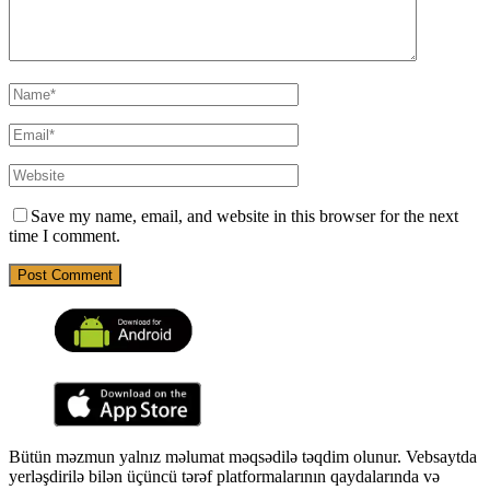
Save my name, email, and website in this browser for the next
time I comment.
Bütün məzmun yalnız məlumat məqsədilə təqdim olunur. Vebsaytda
yerləşdirilə bilən üçüncü tərəf platformalarının qaydalarında və