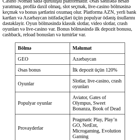
Casino Nomad sadə quruluşlu platformadır. Əsas səhifədə hesab
yaratmaq, profilə daxil olmaq, slot seçmək, live-casino bölməsinə
keçmək və bonus şərtlərini oxumaq olur. Platforma AZN, yerli bank
kartları və Azərbaycan istifadəçiləri üçün populyar ödəniş üsullarını
dəstəkləyir. Oyun bölməsində klassik slotlar, video slotlar, crash
oyunları və live-casino var. Bonus bölməsində ilk depozit bonusu,
cashback, reload bonusları və turnirlər var.
Bölmə
Məlumat
GEO
Azərbaycan
Əsas bonus
İlk depozit üçün 120%
Slotlar, live-casino, crash
Oyunlar
oyunları
Aviator, Gates of
Populyar oyunlar
Olympus, Sweet
Bonanza, Book of Dead
Pragmatic Play, Play’n
GO, NetEnt,
Provayderlər
Microgaming, Evolution
Gaming