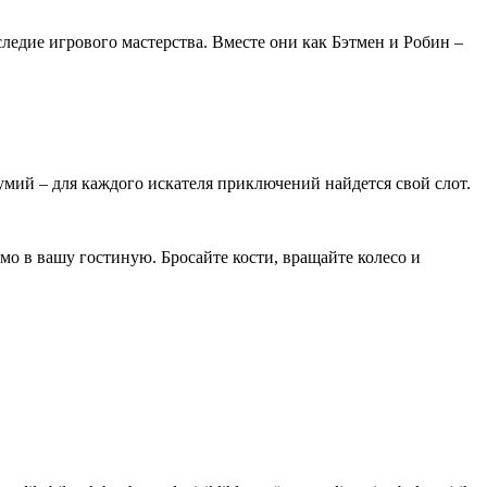
едие игрового мастерства. Вместе они как Бэтмен и Робин –
мумий – для каждого искателя приключений найдется свой слот.
 в вашу гостиную. Бросайте кости, вращайте колесо и